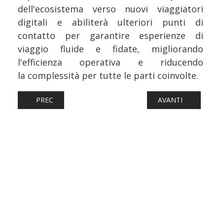
dell'ecosistema verso nuovi viaggiatori
digitali e abiliterà ulteriori punti di
contatto per garantire esperienze di
viaggio fluide e fidate, migliorando
l'efficienza operativa e riducendo
la complessità per tutte le parti coinvolte.
ARTICOLO PRECEDENTE: AEREI: AIR TRANSAT PRESENTA 
ARTICOLO SUCCESS
PREC
AVANTI