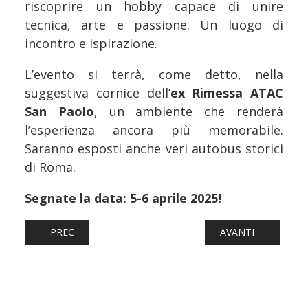
riscoprire un hobby capace di unire
tecnica, arte e passione. Un luogo di
incontro e ispirazione.
L’evento si terrà, come detto, nella
suggestiva cornice dell’
ex Rimessa ATAC
San Paolo
, un ambiente che renderà
l’esperienza ancora più memorabile.
Saranno esposti anche veri autobus storici
di Roma.
Segnate la data: 5-6 aprile 2025!
ARTICOLO PRECEDENTE: MODELLISMO: HOBBY MODEL EXP
ARTICOLO SUCCESS
PREC
AVANTI