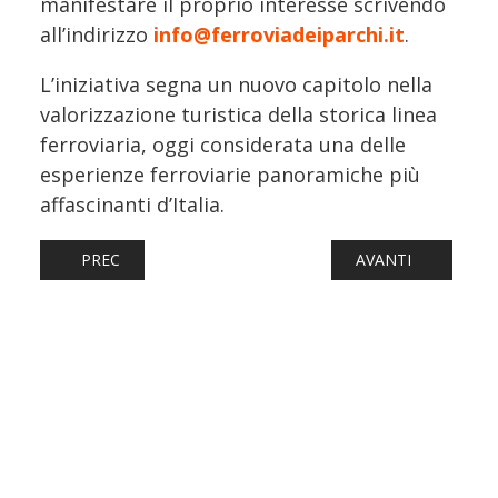
manifestare il proprio interesse scrivendo
all’indirizzo
info@ferroviadeiparchi.it
.
L’iniziativa segna un nuovo capitolo nella
valorizzazione turistica della storica linea
ferroviaria, oggi considerata una delle
esperienze ferroviarie panoramiche più
affascinanti d’Italia.
ARTICOLO PRECEDENTE: MANDORLO IN FIORE, TORNANO I
ARTICOLO SUCCESS
PREC
AVANTI