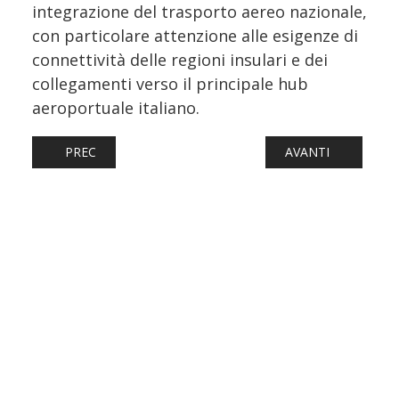
integrazione del trasporto aereo nazionale,
con particolare attenzione alle esigenze di
connettività delle regioni insulari e dei
collegamenti verso il principale hub
aeroportuale italiano.
ARTICOLO PRECEDENTE: AEROITALIA VESTE MCDONALD’S,
ARTICOLO SUCCESS
PREC
AVANTI