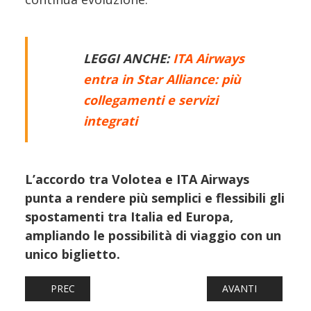
LEGGI ANCHE:
ITA Airways
entra in Star Alliance: più
collegamenti e servizi
integrati
L’accordo tra Volotea e ITA Airways
punta a rendere più semplici e flessibili gli
spostamenti tra Italia ed Europa,
ampliando le possibilità di viaggio con un
unico biglietto.
ARTICOLO PRECEDENTE: CRISI CARBURANTE E TAGLI AI VO
ARTICOLO SUCCESS
PREC
AVANTI