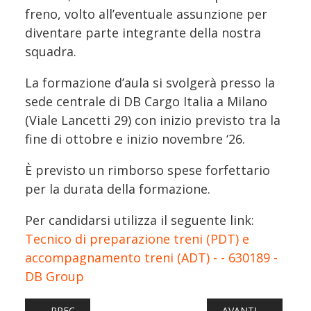
freno, volto all’eventuale assunzione per
diventare parte integrante della nostra
squadra.
La formazione d’aula si svolgerà presso la
sede centrale di DB Cargo Italia a Milano
(Viale Lancetti 29) con inizio previsto tra la
fine di ottobre e inizio novembre ‘26.
È previsto un rimborso spese forfettario
per la durata della formazione.
Per candidarsi utilizza il seguente link:
Tecnico di preparazione treni (PDT) e
accompagnamento treni (ADT) - - 630189 -
DB Group
ARTICOLO PRECEDENTE: DB CARGO ITALIA CERCA UN T
ARTICOLO SUCCES
PREC
AVANTI