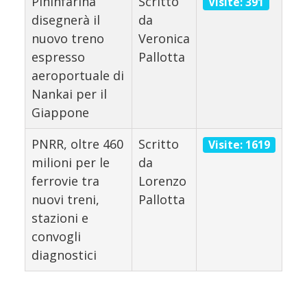
Pininfarina
Scritto
Visite: 391
disegnerà il
da
nuovo treno
Veronica
espresso
Pallotta
aeroportuale di
Nankai per il
Giappone
PNRR, oltre 460
Scritto
Visite: 1619
milioni per le
da
ferrovie tra
Lorenzo
nuovi treni,
Pallotta
stazioni e
convogli
diagnostici