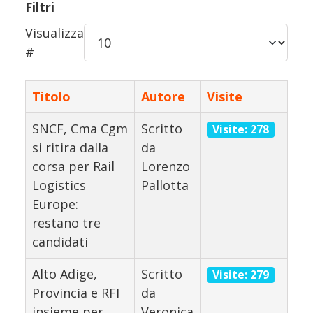
Filtri
Visualizza
#
Titolo
Autore
Visite
SNCF, Cma Cgm
Scritto
Visite: 278
si ritira dalla
da
corsa per Rail
Lorenzo
Logistics
Pallotta
Europe:
restano tre
candidati
Alto Adige,
Scritto
Visite: 279
Provincia e RFI
da
insieme per
Veronica