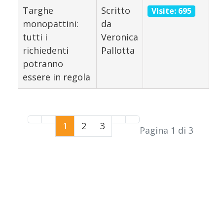
Targhe
Scritto
Visite: 695
monopattini:
da
tutti i
Veronica
richiedenti
Pallotta
potranno
essere in regola
1
2
3
Pagina 1 di 3