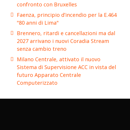
confronto con Bruxelles
Faenza, principio d’incendio per la E.464
"80 anni di Lima"
Brennero, ritardi e cancellazioni ma dal
2027 arrivano i nuovi Coradia Stream
senza cambio treno
Milano Centrale, attivato il nuovo
Sistema di Supervisione ACC in vista del
futuro Apparato Centrale
Computerizzato