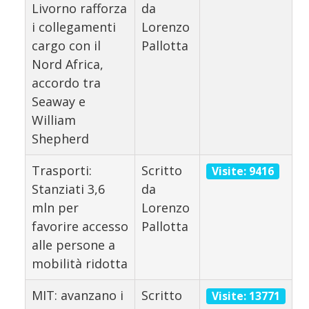
Livorno rafforza
da
i collegamenti
Lorenzo
cargo con il
Pallotta
Nord Africa,
accordo tra
Seaway e
William
Shepherd
Trasporti:
Scritto
Visite: 9416
Stanziati 3,6
da
mln per
Lorenzo
favorire accesso
Pallotta
alle persone a
mobilità ridotta
MIT: avanzano i
Scritto
Visite: 13771