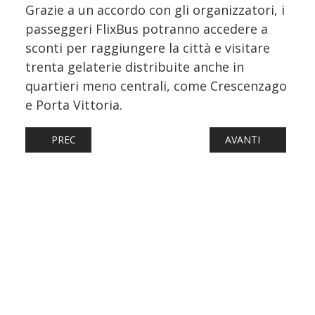
Grazie a un accordo con gli organizzatori, i
passeggeri FlixBus potranno accedere a
sconti per raggiungere la città e visitare
trenta gelaterie distribuite anche in
quartieri meno centrali, come Crescenzago
e Porta Vittoria.
ARTICOLO PRECEDENTE: ITABUS, TUTTA LA FLOTTA PAS
ARTICOLO SUCCESS
PREC
AVANTI