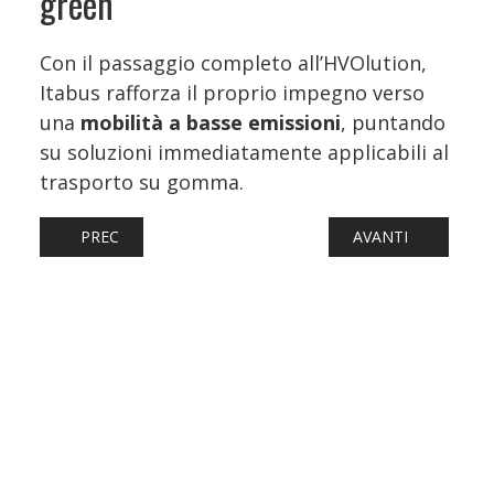
green
Con il passaggio completo all’HVOlution,
Itabus rafforza il proprio impegno verso
una
mobilità a basse emissioni
, puntando
su soluzioni immediatamente applicabili al
trasporto su gomma.
ARTICOLO PRECEDENTE: PESCARA, FILOVIA V1 “LA VERDE”
ARTICOLO SUCCESS
PREC
AVANTI