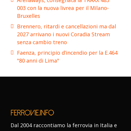
Arenaways, consegnata la TRAXX 483
003 con la nuova livrea per il Milano-
Bruxelles
Brennero, ritardi e cancellazioni ma dal
2027 arrivano i nuovi Coradia Stream
senza cambio treno
Faenza, principio d’incendio per la E.464
"80 anni di Lima"
Dal 2004 raccontiamo la ferrovia in Italia e