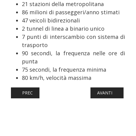
21 stazioni della metropolitana
86 milioni di passeggeri/anno stimati
47 veicoli bidirezionali
2 tunnel di linea a binario unico
7 punti di interscambio con sistema di
trasporto
90 secondi, la frequenza nelle ore di
punta
75 secondi, la frequenza minima
80 km/h, velocità massima
ARTICOLO PRECEDENTE: METRO: ESORDIO RECORD PER L
ARTICOLO SUCCESS
PREC
AVANTI