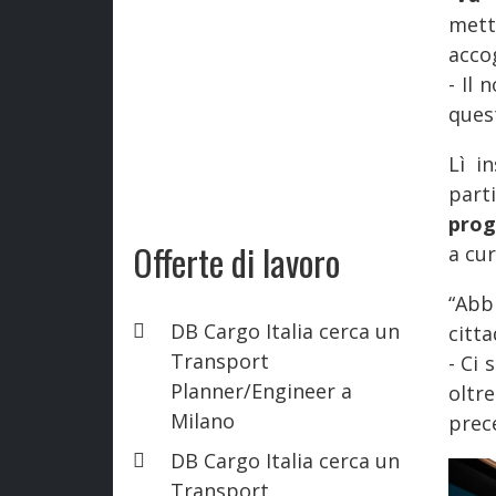
mett
acco
- Il
quest
Lì i
part
prog
Offerte di lavoro
a cur
“Abb
DB Cargo Italia cerca un
citta
Transport
- Ci 
Planner/Engineer a
oltr
Milano
prec
DB Cargo Italia cerca un
Transport