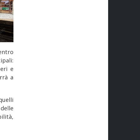
entro
ipali:
eri e
rrà a
uelli
delle
lità,