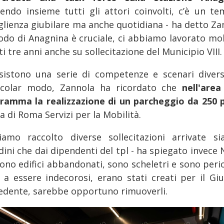
endo insieme tutti gli attori coinvolti, c’è un te
glienza giubilare ma anche quotidiana - ha detto Za
 nodo di Anagnina è cruciale, ci abbiamo lavorato mol
i tre anni anche su sollecitazione del Municipio VIII.
nsistono una serie di competenze e scenari diversi
icolar modo, Zannola ha ricordato che
nell'area
ramma la realizzazione di un parcheggio da 250 
a di Roma Servizi per la Mobilità.
iamo raccolto diverse sollecitazioni arrivate si
dini che dai dipendenti del tpl - ha spiegato invece
sono edifici abbandonati, sono scheletri e sono peri
e a essere indecorosi, erano stati creati per il Giu
edente, sarebbe opportuno rimuoverli.