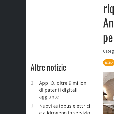
ri
An
pe
Categ
ROMA
Altre notizie
App IO, oltre 9 milioni
di patenti digitali
aggiunte
Nuovi autobus elettrici
e a idrogeno in servizio