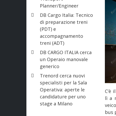
Planner/Engineer
DB Cargo Italia: Tecnico
di preparazione treni
(PDT) e
accompagnamento
treni (ADT)
DB CARGO ITALIA cerca
un Operaio manovale
generico
Trenord cerca nuovi
specialisti per la Sala
Operativa: aperte le
C’è 
candidature per uno
lì a
stage a Milano
veico
bus p