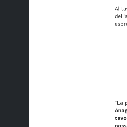
Al t
dell
espr
"
La p
Anag
tavo
poss