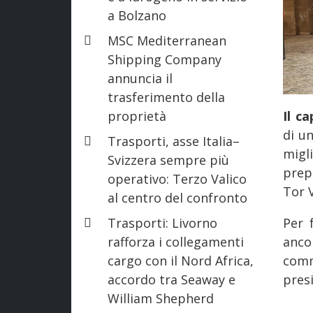
a Bolzano
MSC Mediterranean
Shipping Company
annuncia il
trasferimento della
proprietà
Il c
di un
Trasporti, asse Italia–
migl
Svizzera sempre più
prep
operativo: Terzo Valico
Tor 
al centro del confronto
Trasporti: Livorno
Per 
rafforza i collegamenti
anco
cargo con il Nord Africa,
comm
accordo tra Seaway e
pres
William Shepherd