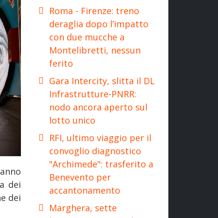
Roma - Firenze: treno
deraglia dopo l’impatto
con due mucche a
Montelibretti, nessun
ferito
Gara Intercity, slitta il DL
Infrastrutture-PNRR:
nodo ancora aperto sul
lotto unico
RFI, ultimo viaggio per il
convoglio diagnostico
"Archimede": trasferito a
tanno
Benevento per
a dei
accantonamento
ne dei
Marghera, sette