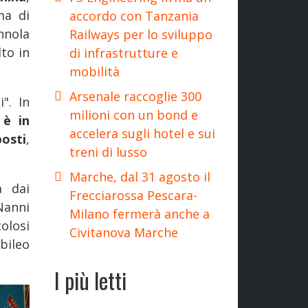
ma di
accordo con Tanzania
nnola
Railways per lo sviluppo
to in
di infrastrutture e
mobilità
Arsenale raccoglie 300
". In
milioni con un bond e
 è in
accelera sugli hotel e sui
posti
,
treni di lusso
Marche, dal 31 agosto il
a dai
Frecciarossa Pescara-
 Nanni
Milano fermerà anche a
colosi
Civitanova Marche
bileo
I più letti