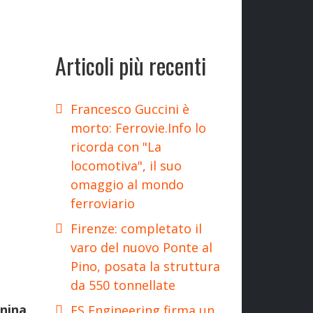
Articoli più recenti
Francesco Guccini è
morto: Ferrovie.Info lo
ricorda con "La
locomotiva", il suo
omaggio al mondo
ferroviario
Firenze: completato il
varo del nuovo Ponte al
Pino, posata la struttura
da 550 tonnellate
nina
,
FS Engineering firma un