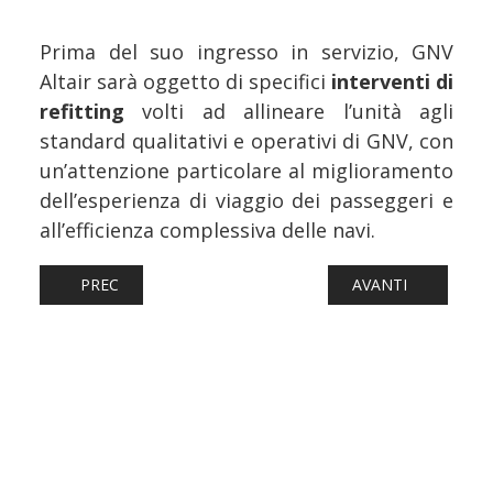
Prima del suo ingresso in servizio, GNV
Altair sarà oggetto di specifici
interventi di
refitting
volti ad allineare l’unità agli
standard qualitativi e operativi di GNV, con
un’attenzione particolare al miglioramento
dell’esperienza di viaggio dei passeggeri e
all’efficienza complessiva delle navi.
ARTICOLO PRECEDENTE: CATANIA, LA BLUE ECONOMY GU
ARTICOLO SUCCESSI
PREC
AVANTI