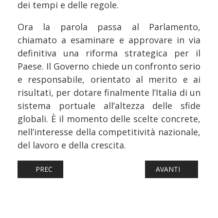
dei tempi e delle regole.
Ora la parola passa al Parlamento,
chiamato a esaminare e approvare in via
definitiva una riforma strategica per il
Paese. Il Governo chiede un confronto serio
e responsabile, orientato al merito e ai
risultati, per dotare finalmente l’Italia di un
sistema portuale all’altezza delle sfide
globali. È il momento delle scelte concrete,
nell’interesse della competitività nazionale,
del lavoro e della crescita.
ARTICOLO PRECEDENTE: NAVI: GNV ANNUNCIA L'INGRESS
ARTICOLO SUCCESS
PREC
AVANTI