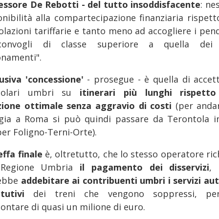
sessore De Rebotti - del tutto insoddisfacente
: ne
onibilità alla compartecipazione finanziaria rispetto
olazioni tariffarie e tanto meno ad accogliere i pend
convogli di classe superiore a quella dei 
namenti".
usiva 'concessione'
- prosegue - è quella di accett
dolari umbri su
itinerari più lunghi rispetto
zione ottimale senza aggravio di costi
(per anda
gia a Roma si può quindi passare da Terontola i
per Foligno-Terni-Orte).
effa finale
è, oltretutto, che lo stesso operatore ri
a Regione Umbria
il pagamento dei disservizi
, 
ebbe
addebitare ai contribuenti umbri i servizi au
tutivi
dei treni che vengono soppressi, pe
ntare di quasi un milione di euro.