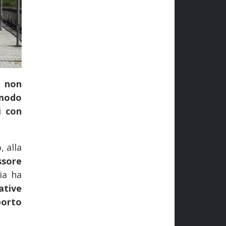
o
non
 modo
i con
 alla
ssore
ia ha
ative
porto