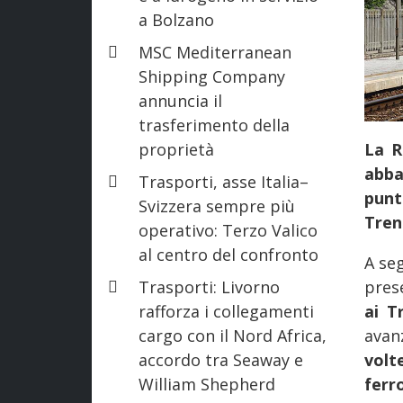
a Bolzano
MSC Mediterranean
Shipping Company
annuncia il
trasferimento della
proprietà
La R
abba
Trasporti, asse Italia–
punt
Svizzera sempre più
Tren
operativo: Terzo Valico
al centro del confronto
A se
Trasporti: Livorno
pres
rafforza i collegamenti
ai T
cargo con il Nord Africa,
avan
accordo tra Seaway e
volt
William Shepherd
ferr