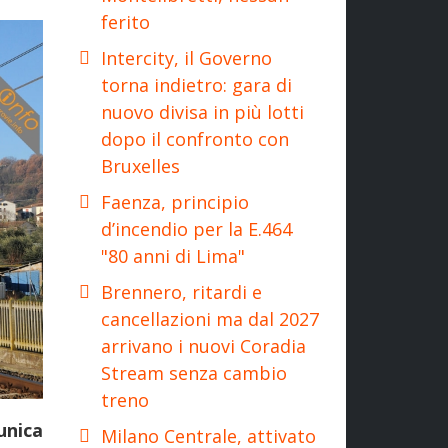
ferito
Intercity, il Governo
torna indietro: gara di
nuovo divisa in più lotti
dopo il confronto con
Bruxelles
Faenza, principio
d’incendio per la E.464
"80 anni di Lima"
Brennero, ritardi e
cancellazioni ma dal 2027
arrivano i nuovi Coradia
Stream senza cambio
treno
unica
Milano Centrale, attivato