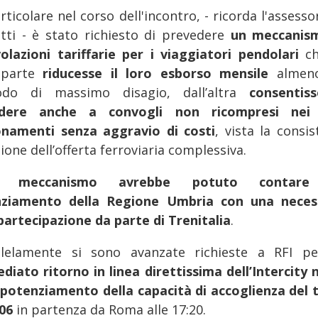
rticolare nel corso dell'incontro, - ricorda l'assess
tti - è stato richiesto di prevedere
un meccanis
olazioni tariffarie per i viaggiatori pendolari
ch
 parte
riducesse il loro esborso mensile
almeno
odo di massimo disagio, dall’altra
consentis
edere anche a convogli non ricompresi nei 
namenti senza aggravio di costi
, vista la consi
ione dell’offerta ferroviaria complessiva.
e meccanismo avrebbe potuto contare
nziamento della Regione Umbria con una neces
artecipazione da parte di Trenitalia
.
llelamente si sono avanzate richieste a RFI 
diato ritorno in linea direttissima dell’Intercity n
 potenziamento della capacità di accoglienza del 
106
in partenza da Roma alle 17:20.