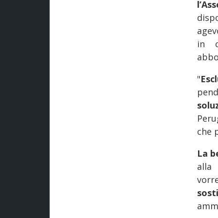
l’As
disp
agev
in 
abbo
"
Escl
pen
solu
Peru
che 
La b
all
vorr
sosti
ammo