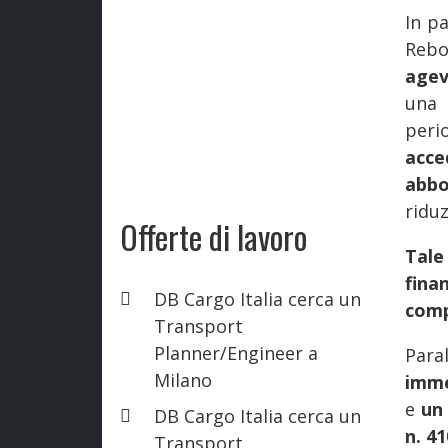
In pa
Rebo
agev
una
peri
acc
abbo
riduz
Offerte di lavoro
Tal
fina
DB Cargo Italia cerca un
comp
Transport
Planner/Engineer a
Para
Milano
imme
e
un
DB Cargo Italia cerca un
n. 4
Transport