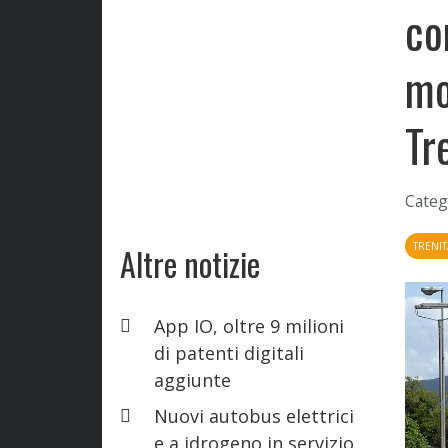
co
mo
Tr
Categ
TRENIT
Altre notizie
App IO, oltre 9 milioni
di patenti digitali
aggiunte
Nuovi autobus elettrici
e a idrogeno in servizio