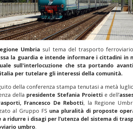
egione Umbria
sul tema del trasporto ferroviari
ssa la guardia e intende informare i cittadini in
uale sull'interlocuzione che sta portando avant
italia per tutelare gli interessi della comunità.
guito della conferenza stampa tenutasi a metà luglio,
enza della
presidente Stefania Proietti
e dell’
asse
rasporti, Francesco De Rebotti
, la Regione Umbr
zato al Gruppo FS
una pluralità di proposte oper
e a ridurre i disagi per l’utenza del sistema di tras
oviario umbro
.