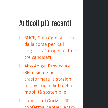
Articoli più recenti
SNCF, Cma Cgm si ritira
dalla corsa per Rail
Logistics Europe: restano
tre candidati
Alto Adige, Provincia e
RFI insieme per
trasformare le stazioni
ferroviarie in hub della
mobilità sostenibile
Lunetta di Gorizia, RFI
conferma: cantieri entro