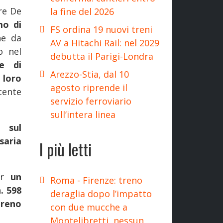
ore De
la fine del 2026
mo di
FS ordina 19 nuovi treni
e da
AV a Hitachi Rail: nel 2029
 nel
debutta il Parigi-Londra
se di
Arezzo-Stia, dal 10
loro
agosto riprende il
stente
servizio ferroviario
sull’intera linea
 sul
saria
I più letti
per
un
Roma - Firenze: treno
. 598
deraglia dopo l’impatto
treno
con due mucche a
Montelibretti, nessun