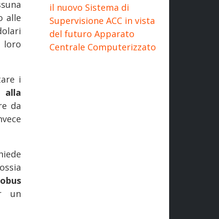
ssuna
il nuovo Sistema di
 alle
Supervisione ACC in vista
olari
del futuro Apparato
loro
Centrale Computerizzato
are i
 alla
re da
nvece
chiede
ossia
tobus
r un