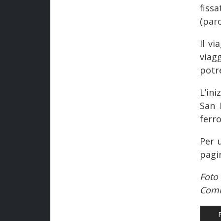
fissa
(parc
Il v
viag
potr
L’in
San 
ferro
Per 
pagi
Foto
Com
AR