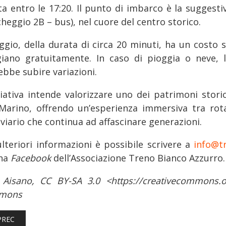
ta entro le 17:20. Il punto di imbarco è la suggesti
heggio 2B – bus), nel cuore del centro storico.
iaggio, della durata di circa 20 minuti, ha un costo
giano gratuitamente. In caso di pioggia o neve, l’
ebbe subire variazioni.
iziativa intende valorizzare uno dei patrimoni stori
Marino, offrendo un’esperienza immersiva tra rot
viario che continua ad affascinare generazioni.
ulteriori informazioni è possibile scrivere a
info@t
na
Facebook
dell’Associazione Treno Bianco Azzurro.
 Aisano, CC BY-SA 3.0 <https://creativecommons.or
mons
TICOLO PRECEDENTE: FERROVIE: PROROGATA LA MOSTRA "LE FERRO
PREC