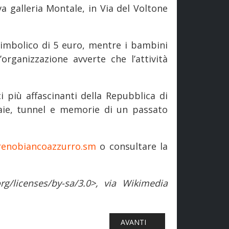
va galleria Montale, in Via del Voltone
 simbolico di 5 euro, mentre i bambini
organizzazione avverte che l’attività
ci più affascinanti della Repubblica di
aie, tunnel e memorie di un passato
renobiancoazzurro.sm
o consultare la
g/licenses/by-sa/3.0>, via Wikimedia
VIE D’ITALIA (1861-2025). DALL’UNITÀ NAZIONALE ALLE SFIDE 
ARTICOLO SUCCESSIVO: FERRO
AVANTI