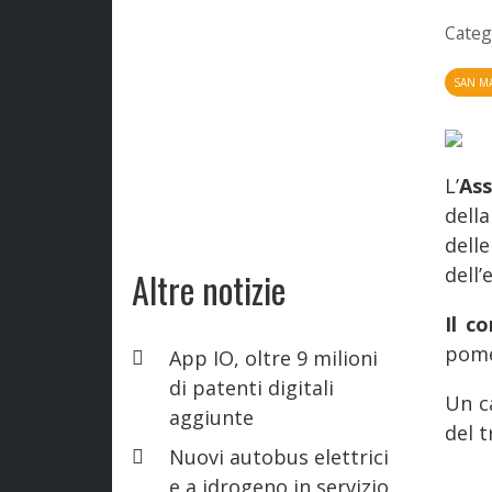
Categ
SAN M
L’
Ass
della
dell
dell’
Altre notizie
Il c
pome
App IO, oltre 9 milioni
di patenti digitali
Un ca
aggiunte
del 
Nuovi autobus elettrici
e a idrogeno in servizio