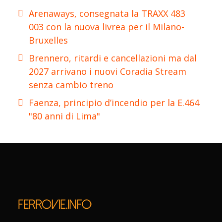
Arenaways, consegnata la TRAXX 483
003 con la nuova livrea per il Milano-
Bruxelles
Brennero, ritardi e cancellazioni ma dal
2027 arrivano i nuovi Coradia Stream
senza cambio treno
Faenza, principio d’incendio per la E.464
"80 anni di Lima"