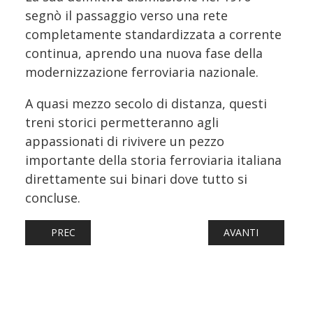
segnò il passaggio verso una rete
completamente standardizzata a corrente
continua, aprendo una nuova fase della
modernizzazione ferroviaria nazionale.
A quasi mezzo secolo di distanza, questi
treni storici permetteranno agli
appassionati di rivivere un pezzo
importante della storia ferroviaria italiana
direttamente sui binari dove tutto si
concluse.
ARTICOLO PRECEDENTE: TRIFASE 50, AD ACQUI TERME DU
ARTICOLO SUCCESSI
PREC
AVANTI