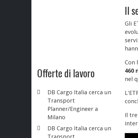
Il 
Gli E
evolu
servi
hanno
Con l
Offerte di lavoro
460 
nel q
DB Cargo Italia cerca un
L'ETR
Transport
concl
Planner/Engineer a
Il tr
Milano
inter
DB Cargo Italia cerca un
Transport