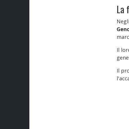
La 
Negl
Gen
marc
Il l
gene
Il p
l'ac