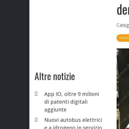
de
Categ
TRENIT
Altre notizie
App IO, oltre 9 milioni
di patenti digitali
aggiunte
Nuovi autobus elettrici
e a idrogeno in servizio