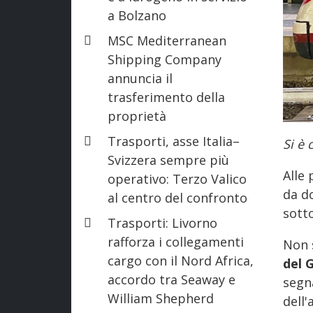
a Bolzano
MSC Mediterranean
Shipping Company
annuncia il
trasferimento della
proprietà
Trasporti, asse Italia–
Si è 
Svizzera sempre più
Alle 
operativo: Terzo Valico
da do
al centro del confronto
sott
Trasporti: Livorno
rafforza i collegamenti
Non 
cargo con il Nord Africa,
del 
accordo tra Seaway e
segna
William Shepherd
dell'