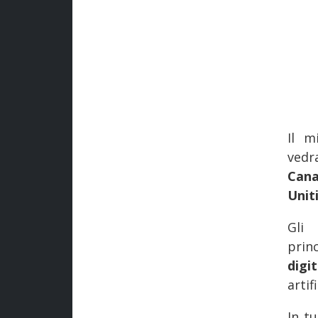
Il m
vedr
Cana
Unit
Gli 
pri
digi
artifi
In t