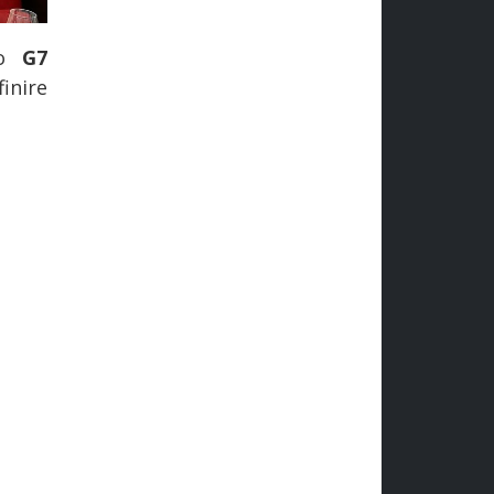
mo
G7
finire