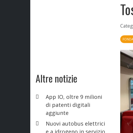
To
Categ
FONDAZ
Altre notizie
App IO, oltre 9 milioni
di patenti digitali
aggiunte
Nuovi autobus elettrici
e a idrogeno in servizio