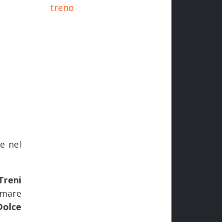
treno
e nel
Treni
rmare
Dolce