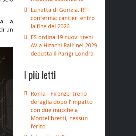
Lunetta di Gorizia, RFI
conferma: cantieri entro
pa a
la fine del 2026
di un
FS ordina 19 nuovi treni
AV a Hitachi Rail: nel 2029
debutta il Parigi-Londra
I più letti
Roma - Firenze: treno
deraglia dopo l’impatto
con due mucche a
Montelibretti, nessun
ferito