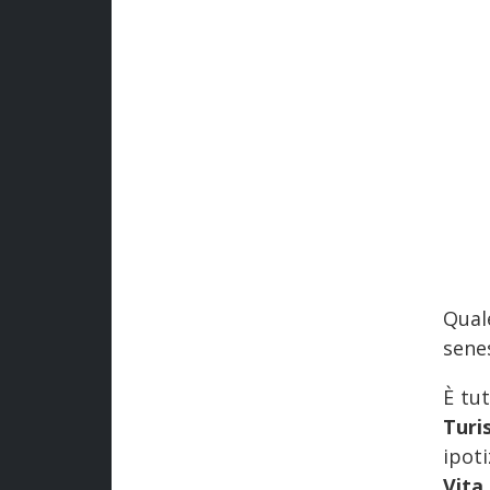
Qual
sene
È tut
Turi
ipot
Vita
.