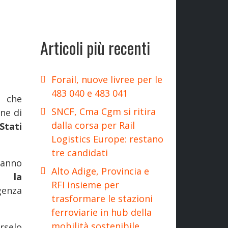
Articoli più recenti
Forail, nuove livree per le
483 040 e 483 041
, che
SNCF, Cma Cgm si ritira
ne di
dalla corsa per Rail
Stati
Logistics Europe: restano
tre candidati
ranno
Alto Adige, Provincia e
 e la
RFI insieme per
genza
trasformare le stazioni
ferroviarie in hub della
mobilità sostenibile
rselo