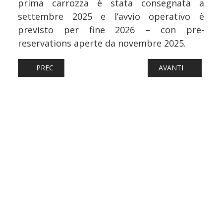
prima carrozza è stata consegnata a
settembre 2025 e l’avvio operativo è
previsto per fine 2026 – con pre-
reservations aperte da novembre 2025.
ARTICOLO PRECEDENTE: FERROVIE: PUGLIA, APPROVATO 
ARTICOLO SUCCES
PREC
AVANTI