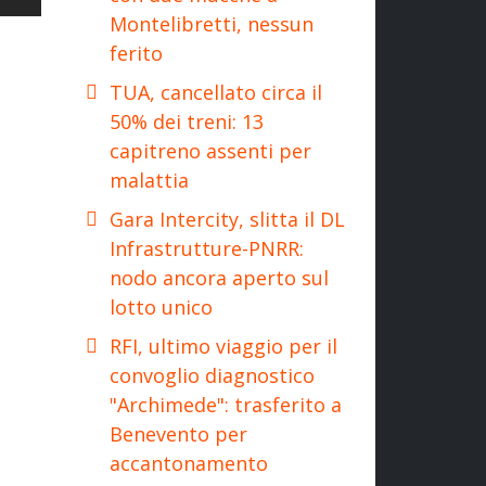
Montelibretti, nessun
ferito
TUA, cancellato circa il
50% dei treni: 13
capitreno assenti per
malattia
Gara Intercity, slitta il DL
Infrastrutture-PNRR:
nodo ancora aperto sul
lotto unico
RFI, ultimo viaggio per il
convoglio diagnostico
"Archimede": trasferito a
Benevento per
accantonamento