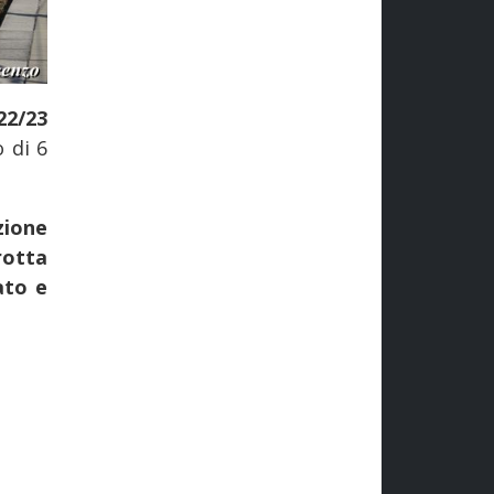
22/23
 di 6
zione
rotta
ato e