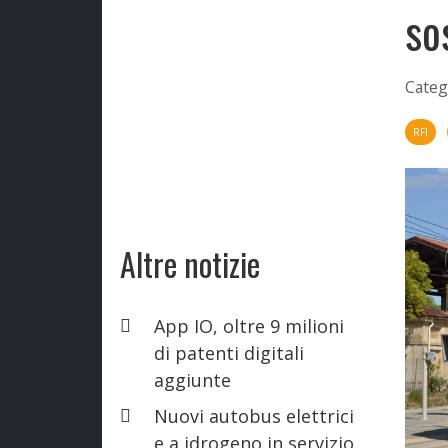
so
Categ
RFI
Altre notizie
App IO, oltre 9 milioni
di patenti digitali
aggiunte
Nuovi autobus elettrici
e a idrogeno in servizio