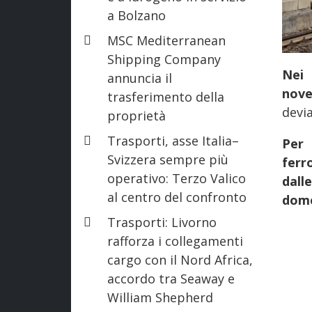
a Bolzano
MSC Mediterranean
Shipping Company
Nei 
annuncia il
nove
trasferimento della
devia
proprietà
Trasporti, asse Italia–
Per 
Svizzera sempre più
ferr
operativo: Terzo Valico
dall
al centro del confronto
dome
Trasporti: Livorno
rafforza i collegamenti
cargo con il Nord Africa,
accordo tra Seaway e
William Shepherd