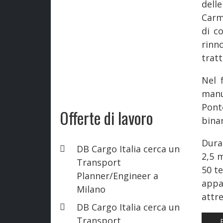
dell
Carm
di co
rinn
trat
Nel 
manu
Pont
Offerte di lavoro
bina
Dura
DB Cargo Italia cerca un
2,5 
Transport
50 te
Planner/Engineer a
appa
Milano
attre
DB Cargo Italia cerca un
Transport
AR