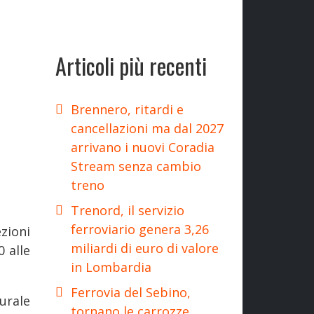
Articoli più recenti
Brennero, ritardi e
cancellazioni ma dal 2027
arrivano i nuovi Coradia
Stream senza cambio
treno
Trenord, il servizio
ferroviario genera 3,26
zioni
miliardi di euro di valore
0 alle
in Lombardia
Ferrovia del Sebino,
urale
tornano le carrozze