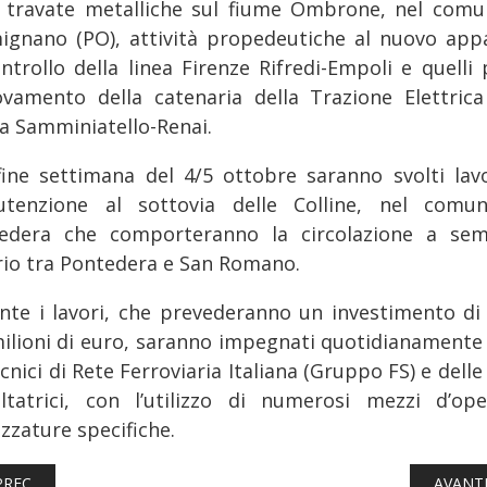
e travate metalliche sul fiume Ombrone, nel comu
ignano (PO), attività propedeutiche al nuovo app
ntrollo della linea Firenze Rifredi-Empoli e quelli 
ovamento della catenaria della Trazione Elettrica
ta Samminiatello-Renai.
fine settimana del 4/5 ottobre saranno svolti lavo
tenzione al sottovia delle Colline, nel comu
edera che comporteranno la circolazione a sem
rio tra Pontedera e San Romano.
nte i lavori, che prevederanno un investimento di 
milioni di euro, saranno impegnati quotidianamente 
cnici di Rete Ferroviaria Italiana (Gruppo FS) e delle
ltatrici, con l’utilizzo di numerosi mezzi d’op
zzature specifiche.
TICOLO PRECEDENTE: FERROVIE: AKDOĞAN TRAIN CARGO ORDIN
ARTICO
PREC
AVANT