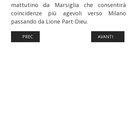
mattutino da Marsiglia che consentirà
coincidenze più agevoli verso Milano
passando da Lione Part-Dieu.
ARTICOLO PRECEDENTE: FERROVIE: FERROVIENORD INAU
ARTICOLO SUCCESS
PREC
AVANTI