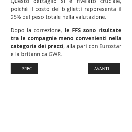
Questo dettaglio si è rivelato cruciale,
poiché il costo dei biglietti rappresenta il
25% del peso totale nella valutazione.
Dopo la correzione,
le FFS sono risultate
tra le compagnie meno convenienti nella
categoria dei prezzi
, alla pari con Eurostar
e la britannica GWR.
ARTICOLO PRECEDENTE: FERROVIE: FSE PORTA I LIBRI 
ARTICOLO SUCCESS
PREC
AVANTI