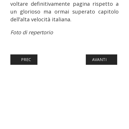
voltare definitivamente pagina rispetto a
un glorioso ma ormai superato capitolo
dell’alta velocità italiana.
Foto di repertorio
ARTICOLO PRECEDENTE: FERROVIE: TERREMOTO A BOLOG
ARTICOLO SUCCESS
PREC
AVANTI