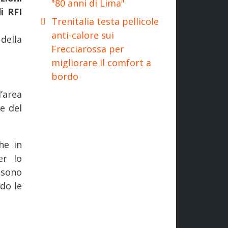
"80 anni di Lima"
i RFI
Trenitalia testa pellicole
anti-calore sui
della
Frecciarossa per
migliorare il comfort a
bordo
’area
e del
he in
er lo
 sono
do le