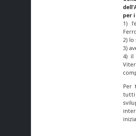
dell
per 
1) l
Ferro
2) lo
3) av
4) i
Vite
comp
Per 
tutt
svil
inte
inizi