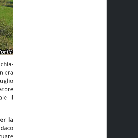
chia-
niera
uglio
atore
le il
er la
ndaco
tuare