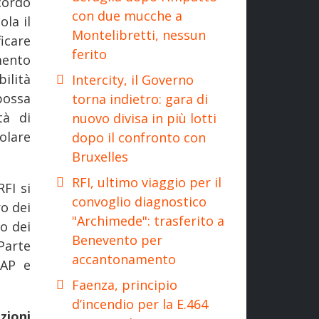
cordo
con due mucche a
la il
Montelibretti, nessun
icare
ferito
mento
ilità
Intercity, il Governo
possa
torna indietro: gara di
tà di
nuovo divisa in più lotti
olare
dopo il confronto con
Bruxelles
RFI, ultimo viaggio per il
RFI si
convoglio diagnostico
ro dei
"Archimede": trasferito a
to dei
Benevento per
Parte
accantonamento
FAP e
Faenza, principio
d’incendio per la E.464
ioni