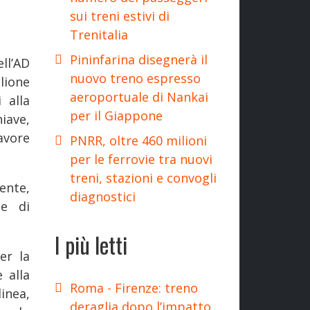
sui treni estivi di
Trenitalia
Pininfarina disegnerà il
ll’AD
nuovo treno espresso
lione
aeroportuale di Nankai
 alla
per il Giappone
iave,
avore
PNRR, oltre 460 milioni
per le ferrovie tra nuovi
treni, stazioni e convogli
ente,
diagnostici
ne di
I più letti
er la
 alla
Roma - Firenze: treno
linea,
deraglia dopo l’impatto