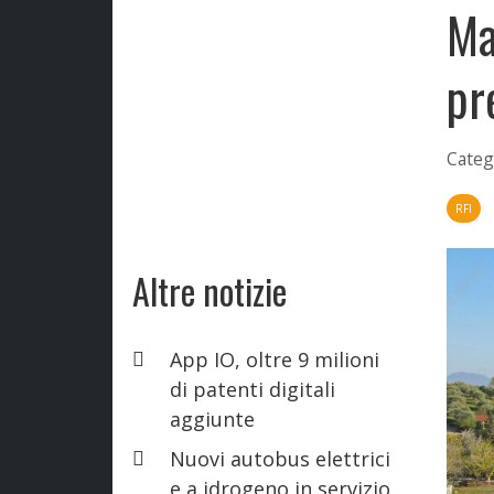
Ma
pr
Categ
RFI
Altre notizie
App IO, oltre 9 milioni
di patenti digitali
aggiunte
Nuovi autobus elettrici
e a idrogeno in servizio