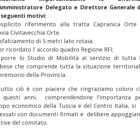
’Amministratore Delegato e Direttore Generale d
i seguenti motivi:
’esplicito riferimento alla tratta Capranica Orte 
via Civitavecchia Orte.
 sfalciamento di 5 metri lato rotaia;
er ricordato l’ accordo quadro Regione RFI;
l porre lo Studio di Mobilità al servizio di tutta l
rbese che comprende tutta la situazione territorial
rensorio della Provincia.
tutto ciò è con piacere che ringraziamo coloro c
i questi anni, comprendendone l’importanza p
uppo economico della Tuscia e del Centro Italia, si
ressati con documenti firmati e delibere appoggian
ative del comitato.