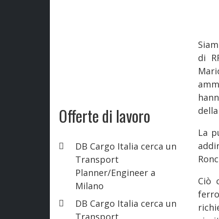
Siam
di R
Mari
ammi
hann
Offerte di lavoro
della
La p
addi
DB Cargo Italia cerca un
Ronc
Transport
Planner/Engineer a
Ciò 
Milano
ferr
DB Cargo Italia cerca un
richi
Transport