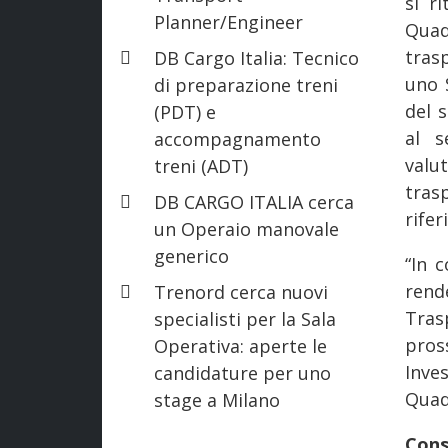
si r
Planner/Engineer
Quad
tras
DB Cargo Italia: Tecnico
uno 
di preparazione treni
del 
(PDT) e
al s
accompagnamento
valu
treni (ADT)
tras
DB CARGO ITALIA cerca
rife
un Operaio manovale
generico
“In c
rende
Trenord cerca nuovi
Trasp
specialisti per la Sala
pros
Operativa: aperte le
Inve
candidature per uno
Quad
stage a Milano
Con