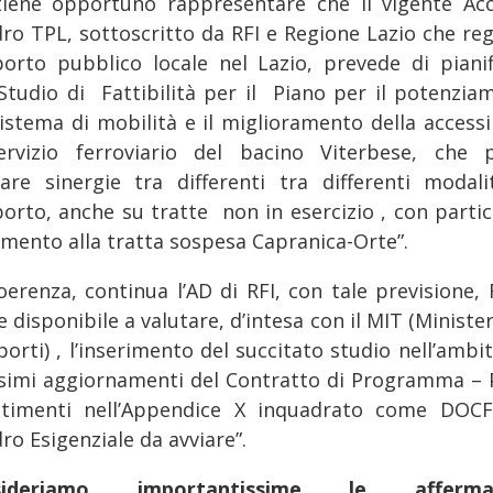
itiene opportuno rappresentare che il vigente Ac
ro TPL, sottoscritto da RFI e Regione Lazio che rego
porto pubblico locale nel Lazio, prevede di pianif
Studio di Fattibilità per il Piano per il potenzia
sistema di mobilità e il miglioramento della accessib
ervizio ferroviario del bacino Viterbese, che 
tare sinergie tra differenti tra differenti modali
porto, anche su tratte non in esercizio , con partic
rimento alla tratta sospesa Capranica-Orte”.
oerenza, continua l’AD di RFI, con tale previsione, 
 disponibile a valutare, d’intesa con il MIT (Ministe
orti) , l’inserimento del succitato studio nell’ambi
simi aggiornamenti del Contratto di Programma – 
stimenti nell’Appendice X inquadrato come DOC
ro Esigenziale da avviare”.
sideriamo importantissime le affermaz