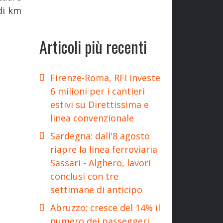
 di km
Articoli più recenti
Firenze-Roma, RFI investe
6 milioni per i cantieri
estivi su Direttissima e
linea convenzionale
Sardegna: dall'8 agosto
riapre la linea ferroviaria
Sassari - Alghero, lavori
conclusi con tre
settimane di anticipo
Abruzzo: cresce del 14% il
numero dei passeggeri