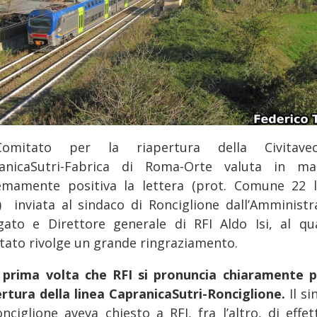
omitato per la riapertura della Civitavec
anicaSutri-Fabrica di Roma-Orte valuta in ma
emamente positiva la lettera (prot. Comune 22 l
) inviata al sindaco di Ronciglione dall’Amministr
gato e Direttore generale di RFI Aldo Isi, al qua
tato rivolge un grande ringraziamento.
a prima volta che RFI si pronuncia chiaramente p
ertura della linea CapranicaSutri-Ronciglione.
Il si
onciglione aveva chiesto a RFI, fra l’altro, di effet