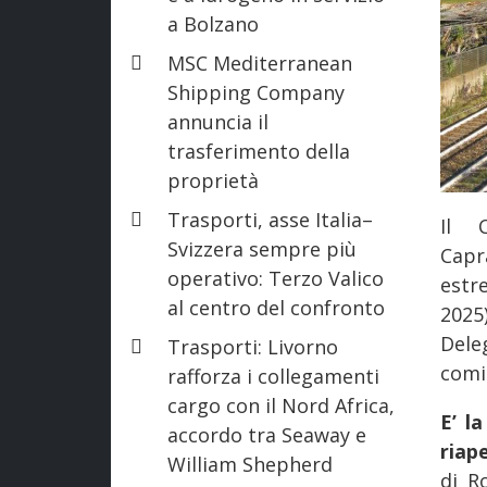
a Bolzano
MSC Mediterranean
Shipping Company
annuncia il
trasferimento della
proprietà
Trasporti, asse Italia–
Il C
Svizzera sempre più
Capr
operativo: Terzo Valico
estr
al centro del confronto
2025
Dele
Trasporti: Livorno
comi
rafforza i collegamenti
cargo con il Nord Africa,
E’ l
accordo tra Seaway e
riap
William Shepherd
di R