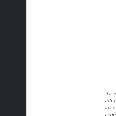
“La v
infra
la co
cent