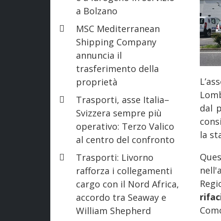
a Bolzano
MSC Mediterranean
Shipping Company
annuncia il
trasferimento della
L’as
proprietà
Lom
Trasporti, asse Italia–
dal 
Svizzera sempre più
cons
operativo: Terzo Valico
la st
al centro del confronto
Que
Trasporti: Livorno
nell
rafforza i collegamenti
Regi
cargo con il Nord Africa,
rifa
accordo tra Seaway e
Com
William Shepherd