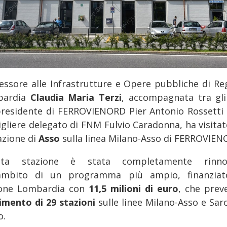
sessore alle Infrastrutture e Opere pubbliche di Re
bardia
Claudia Maria Terzi
, accompagnata tra gli 
presidente di FERROVIENORD Pier Antonio Rossetti 
igliere delegato di FNM Fulvio Caradonna, ha visitato
azione di
Asso
sulla linea Milano-Asso di FERROVIEN
sta stazione è stata completamente rinnov
'ambito di un programma più ampio, finanzia
one Lombardia con
11,5 milioni di euro
, che pre
cimento di 29 stazioni
sulle linee Milano-Asso e Sar
o.