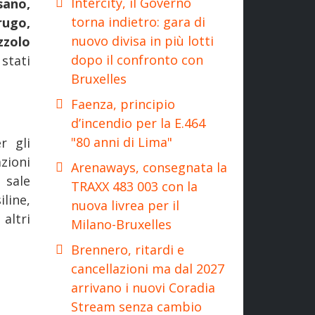
Intercity, il Governo
sano,
torna indietro: gara di
rugo,
nuovo divisa in più lotti
zolo
dopo il confronto con
 stati
Bruxelles
.
Faenza, principio
d’incendio per la E.464
"80 anni di Lima"
r gli
azioni
Arenaways, consegnata la
 sale
TRAXX 483 003 con la
line,
nuova livrea per il
altri
Milano-Bruxelles
Brennero, ritardi e
cancellazioni ma dal 2027
arrivano i nuovi Coradia
Stream senza cambio