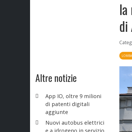
la
di
Categ
LOMBA
Altre notizie
App IO, oltre 9 milioni
di patenti digitali
aggiunte
Nuovi autobus elettrici
e a idrogeno in servizio