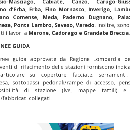
sio-Masciago, Cabiate, Canzo, Carugo-Gius
ino d’Erba, Erba, Fino Mornasco, Inverigo, Lamb
iano Comense, Meda, Paderno Dugnano, Palaz
nese, Ponte Lambro, Seveso, Varedo
. Inoltre, sono
ati i lavori a
Merone, Cadorago e Grandate Breccia
INEE GUIDA
inee guida approvate da Regione Lombardia pe
venti di rifacimento delle stazioni forniscono indic
articolare su: coperture, facciate, serramenti,
tesa, sottopassi pedonali/rampe di accesso, pensi
ssibilità di stazione (lve, mappe tattili) e 
i/fabbricati collegati.