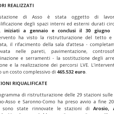
RI REALIZZATI
stazione di Asso è stata oggetto di lavor
lificazione degli spazi interni ed esterni durati cir
i,
iniziati a gennaio e conclusi il 30 giugno 
tervento ha visto la ristrutturazione del tetto e 
iata, il rifacimento della sala d’attesa - completa
ovata nelle pareti, pavimentazione, controsoff
minazione e serramenti - la sostituzione degli arre
ione e la realizzazione dei percorsi LVE. L’interven
o un costo complessivo di
465.532 euro
.
IONI RIQUALIFICATE
rogramma di ristrutturazione delle 29 stazioni sulle 
no-Asso e Saronno-Como ha preso avvio a fine 20
 sono state rinnovate le stazioni di
Arosio, 