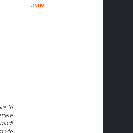
treno
ire in
ettere
grandi
tando