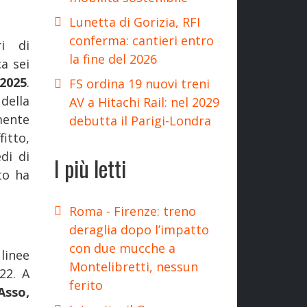
Lunetta di Gorizia, RFI
conferma: cantieri entro
i di
la fine del 2026
ca sei
2025
.
FS ordina 19 nuovi treni
della
AV a Hitachi Rail: nel 2029
mente
debutta il Parigi-Londra
itto,
di di
I più letti
to ha
Roma - Firenze: treno
deraglia dopo l’impatto
con due mucche a
linee
Montelibretti, nessun
22. A
ferito
Asso,