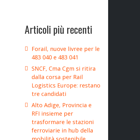
Articoli più recenti
Forail, nuove livree per le
483 040 e 483 041
SNCF, Cma Cgm si ritira
dalla corsa per Rail
Logistics Europe: restano
tre candidati
Alto Adige, Provincia e
RFI insieme per
trasformare le stazioni
ferroviarie in hub della
mobilità sostenibile