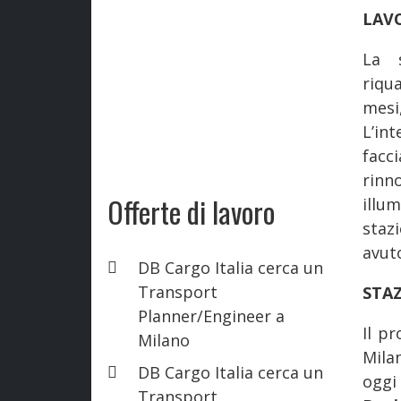
LAVO
La 
riqua
mes
L’in
facc
rinn
Offerte di lavoro
illu
staz
avut
DB Cargo Italia cerca un
Transport
STAZ
Planner/Engineer a
Il p
Milano
Mila
DB Cargo Italia cerca un
oggi
Transport