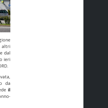
gione
altri
e dal
 ieri
ORD.
ata,
to da
vede
il
onno-