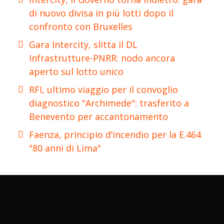
di nuovo divisa in più lotti dopo il
confronto con Bruxelles
Gara Intercity, slitta il DL
Infrastrutture-PNRR: nodo ancora
aperto sul lotto unico
RFI, ultimo viaggio per il convoglio
diagnostico "Archimede": trasferito a
Benevento per accantonamento
Faenza, principio d’incendio per la E.464
"80 anni di Lima"