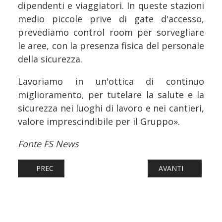
dipendenti e viaggiatori. In queste stazioni
medio piccole prive di gate d'accesso,
prevediamo control room per sorvegliare
le aree, con la presenza fisica del personale
della sicurezza.
Lavoriamo in un'ottica di continuo
miglioramento, per tutelare la salute e la
sicurezza nei luoghi di lavoro e nei cantieri,
valore imprescindibile per il Gruppo».
Fonte FS News
ARTICOLO PRECEDENTE: FERROVIE: INDIA, I TRENI SH
ARTICOLO SUCCESS
PREC
AVANTI