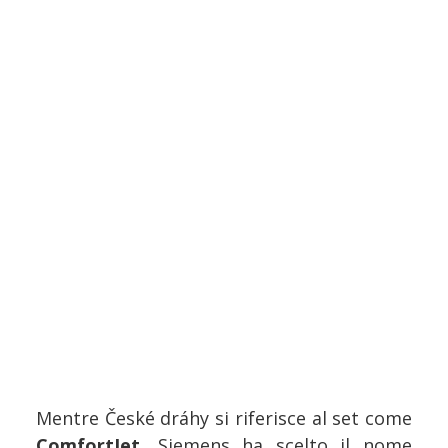
Mentre České dráhy si riferisce al set come
ComfortJet,
Siemens ha scelto il nome