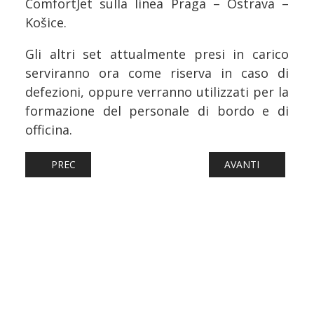
ComfortJet sulla linea Praga – Ostrava –
Košice.
Gli altri set attualmente presi in carico
serviranno ora come riserva in caso di
defezioni, oppure verranno utilizzati per la
formazione del personale di bordo e di
officina.
ARTICOLO PRECEDENTE: FERROVIE: INCONTRO A BERLI
ARTICOLO SUCCESS
PREC
AVANTI