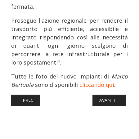
fermata.
Prosegue l'azione regionale per rendere il
trasporto più efficiente, accessibile e
integrato rispondendo così alle necessità
di quanti ogni giorno scelgono di
percorrere la rete infrastrutturale per i
loro spostamenti".
Tutte le foto del nuovo impianti di
Marco
Bertuola
sono disponibili
cliccando qui
.
ARTICOLO PRECEDENTE: FERROVIE: GRUPPO FS, IL MINIS
ARTICOLO SUCCESS
PREC
AVANTI