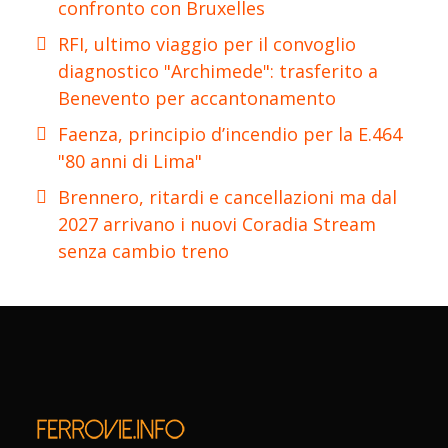
confronto con Bruxelles
RFI, ultimo viaggio per il convoglio
diagnostico "Archimede": trasferito a
Benevento per accantonamento
Faenza, principio d’incendio per la E.464
"80 anni di Lima"
Brennero, ritardi e cancellazioni ma dal
2027 arrivano i nuovi Coradia Stream
senza cambio treno