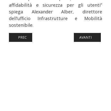
affidabilità e sicurezza per gli utenti”
spiega Alexander Alber, direttore
dell’ufficio Infrastrutture e Mobilità
sostenibile.
ARTICOLO PRECEDENTE: FERROVIE: DAL 15 DICEMBRE PI
ARTICOLO SUCCES
PREC
AVANTI