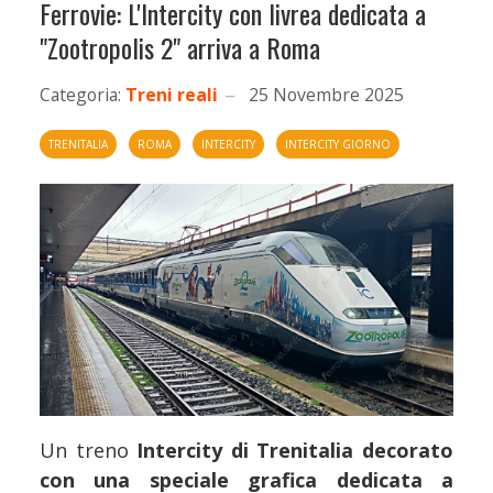
Ferrovie: L'Intercity con livrea dedicata a
"Zootropolis 2" arriva a Roma
Categoria:
Treni reali
25 Novembre 2025
TRENITALIA
ROMA
INTERCITY
INTERCITY GIORNO
Un treno
Intercity di Trenitalia decorato
con una speciale grafica dedicata a