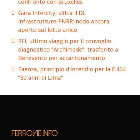
confronto con Bruxelles
Gara Intercity, slitta il DL
Infrastrutture-PNRR: nodo ancora
aperto sul lotto unico
RFI, ultimo viaggio per il convoglio
diagnostico "Archimede": trasferito a
Benevento per accantonamento
Faenza, principio d’incendio per la E.464
"80 anni di Lima"