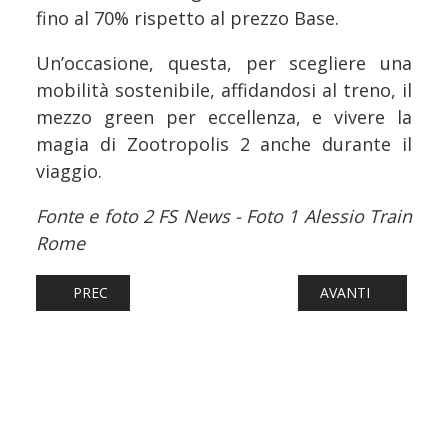
fino al 70% rispetto al prezzo Base.
Un’occasione, questa, per scegliere una
mobilità sostenibile, affidandosi al treno, il
mezzo green per eccellenza, e vivere la
magia di Zootropolis 2 anche durante il
viaggio.
Fonte e foto 2 FS News -
Foto 1 Alessio Train
Rome
ARTICOLO PRECEDENTE: FERROVIE: L’ESPANSIONE INTE
ARTICOLO SUCCESS
PREC
AVANTI