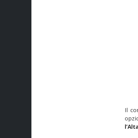
Il c
opzi
l’Alt