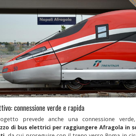
ttivo: connessione verde e rapida
rogetto prevede anche una connessione verde
izzo di bus elettrici per raggiungere Afragola in so
ti,
da cui proseguire con il treno verso Roma in cir