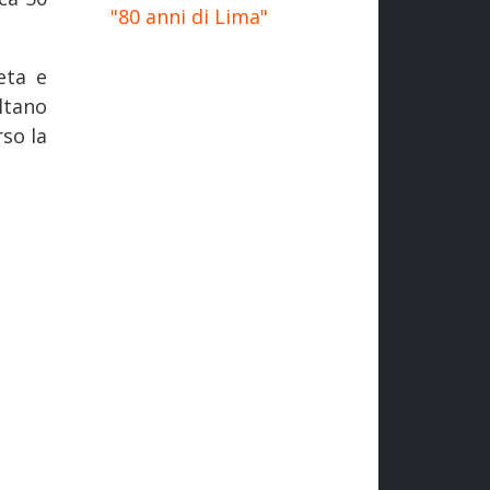
"80 anni di Lima"
eta e
ultano
so la