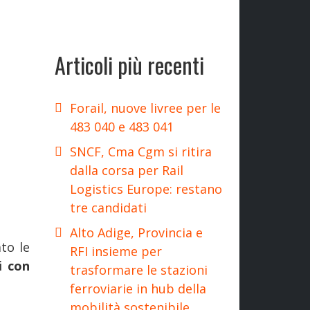
Articoli più recenti
Forail, nuove livree per le
483 040 e 483 041
SNCF, Cma Cgm si ritira
dalla corsa per Rail
Logistics Europe: restano
tre candidati
Alto Adige, Provincia e
to le
RFI insieme per
i con
trasformare le stazioni
ferroviarie in hub della
mobilità sostenibile