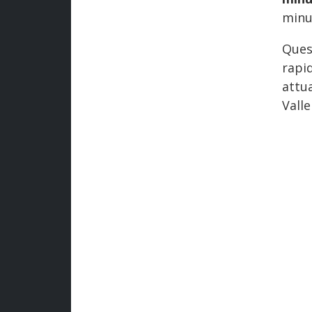
minu
Ques
rapid
attu
Valle