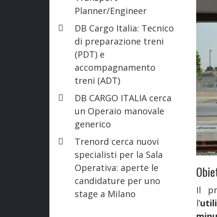
Planner/Engineer
DB Cargo Italia: Tecnico
di preparazione treni
(PDT) e
accompagnamento
treni (ADT)
DB CARGO ITALIA cerca
un Operaio manovale
generico
Trenord cerca nuovi
specialisti per la Sala
Operativa: aperte le
Obie
candidature per uno
Il p
stage a Milano
l’
util
minu