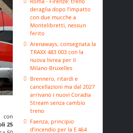
Roma - Firenze: treno
deraglia dopo l’impatto
con due mucche a
Montelibretti, nessun
ferito
Arenaways, consegnata la
TRAXX 483 003 con la
nuova livrea per il
Milano-Bruxelles
Brennero, ritardi e
cancellazioni ma dal 2027
arrivano i nuovi Coradia
Stream senza cambio
treno
, con
Faenza, principio
li 25
d’incendio per la E.464
ca 50