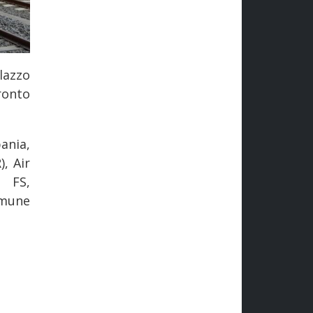
lazzo
ronto
ania,
, Air
e FS,
omune