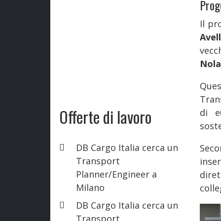
Proge
Il p
Avel
vecc
Nola
Que
Tran
Offerte di lavoro
di e
soste
DB Cargo Italia cerca un
Seco
Transport
inse
Planner/Engineer a
dire
Milano
colle
DB Cargo Italia cerca un
Transport