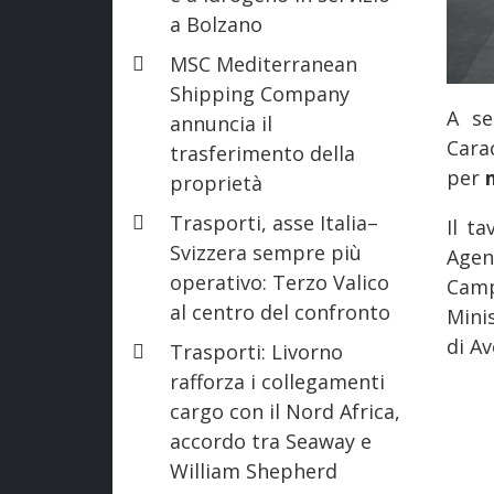
a Bolzano
MSC Mediterranean
Shipping Company
A se
annuncia il
Cara
trasferimento della
per
proprietà
Trasporti, asse Italia–
Il t
Svizzera sempre più
Agen
operativo: Terzo Valico
Camp
al centro del confronto
Mini
di Av
Trasporti: Livorno
rafforza i collegamenti
cargo con il Nord Africa,
accordo tra Seaway e
William Shepherd