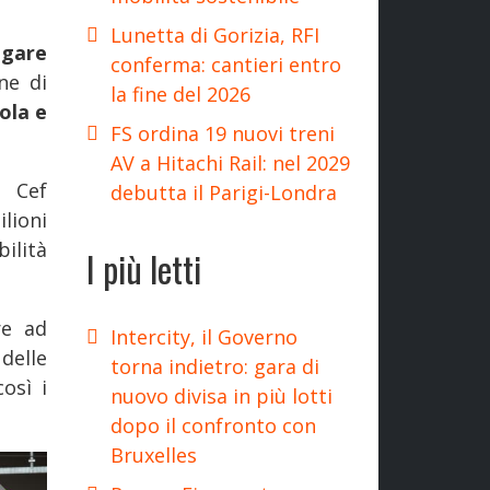
Lunetta di Gorizia, RFI
egare
conferma: cantieri entro
ne di
la fine del 2026
ola e
FS ordina 19 nuovi treni
AV a Hitachi Rail: nel 2029
 Cef
debutta il Parigi-Londra
lioni
ilità
I più letti
re ad
Intercity, il Governo
delle
torna indietro: gara di
osì i
nuovo divisa in più lotti
dopo il confronto con
Bruxelles