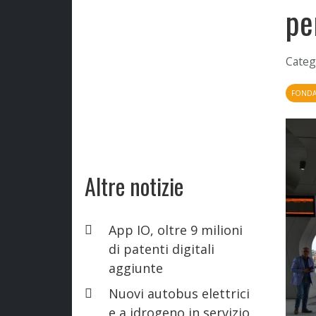
pe
Categ
FONDAZ
Altre notizie
App IO, oltre 9 milioni
di patenti digitali
aggiunte
Nuovi autobus elettrici
e a idrogeno in servizio