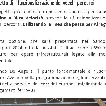
tto di rifunzionalizzazione dei vecchi percorsi
rogetto più concreto, rapido ed economico per
coll
lino all’Alta Velocità
prevede la rifunzionalizzazio
hi percorsi,
utilizzando la linea che passa per Afrag
.
sta opzione, che sarà presentata nel bando
sport 2024, offre la possibilità di accedere a 650 mi
uro per opere infrastrutturali legate alla mob
nibile.
ndo De Angelis, il punto fondamentale è riusci
rire Avellino nella programmazione degli interventi 
ttrici a servizio dei corridoi europei, migliorando c
gamenti ferroviari.