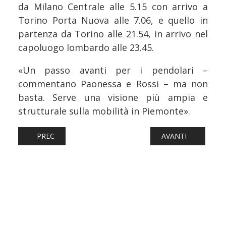
da Milano Centrale alle 5.15 con arrivo a
Torino Porta Nuova alle 7.06, e quello in
partenza da Torino alle 21.54, in arrivo nel
capoluogo lombardo alle 23.45.
«Un passo avanti per i pendolari –
commentano Paonessa e Rossi – ma non
basta. Serve una visione più ampia e
strutturale sulla mobilità in Piemonte».
ARTICOLO PRECEDENTE: FERROVIE: INVII A DEMOLIZIONE
ARTICOLO SUCCESS
PREC
AVANTI