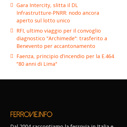
Gara Intercity, slitta il DL
Infrastrutture-PNRR: nodo ancora
aperto sul lotto unico
RFI, ultimo viaggio per il convoglio
diagnostico "Archimede": trasferito a
Benevento per accantonamento
Faenza, principio d’incendio per la E.464
"80 anni di Lima"
Dal 2004 raccontiamo la ferrovia in Italia e