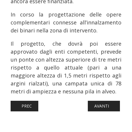
ancora essere finanziata.
In corso la progettazione delle opere
complementari connesse all’innalzamento
dei binari nella zona di intervento.
Il progetto, che dovrà poi essere
approvato dagli enti competenti, prevede
un ponte con altezza superiore di tre metri
rispetto a quello attuale (pari a una
maggiore altezza di 1,5 metri rispetto agli
argini rialzati), una campata unica di 78
metri di ampiezza e nessuna pila in alveo.
ARTICOLO PRECEDENTE: FERROVIE: TILO, CON IL TRENO 
ARTICOLO SUCCESS
PREC
AVANTI