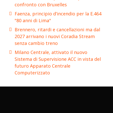
confronto con Bruxelles
Faenza, principio d’incendio per la E.464
"80 anni di Lima"
Brennero, ritardi e cancellazioni ma dal
2027 arrivano i nuovi Coradia Stream
senza cambio treno
Milano Centrale, attivato il nuovo
Sistema di Supervisione ACC in vista del
futuro Apparato Centrale
Computerizzato