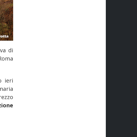
va di
 Roma
 ieri
naria
rezzo
zione