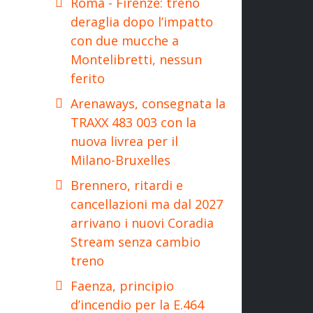
Roma - Firenze: treno
deraglia dopo l’impatto
con due mucche a
Montelibretti, nessun
ferito
Arenaways, consegnata la
TRAXX 483 003 con la
nuova livrea per il
Milano-Bruxelles
Brennero, ritardi e
cancellazioni ma dal 2027
arrivano i nuovi Coradia
Stream senza cambio
treno
Faenza, principio
d’incendio per la E.464