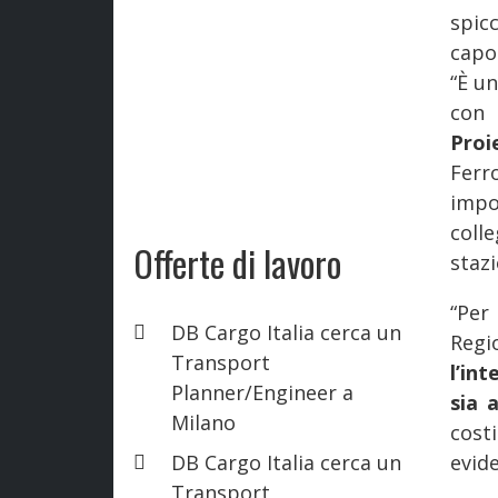
spic
capo
“È u
con 
Proi
Ferr
impo
coll
Offerte di lavoro
staz
“Per
DB Cargo Italia cerca un
Regi
Transport
l’in
Planner/Engineer a
sia 
Milano
cost
DB Cargo Italia cerca un
evide
Transport