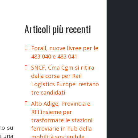
Articoli più recenti
Forail, nuove livree per le
483 040 e 483 041
SNCF, Cma Cgm si ritira
dalla corsa per Rail
Logistics Europe: restano
tre candidati
Alto Adige, Provincia e
RFI insieme per
trasformare le stazioni
no su
ferroviarie in hub della
e una
mobilità sostenibile