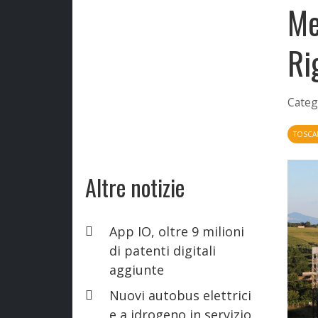
Me
Ri
Categ
TOSCA
Altre notizie
App IO, oltre 9 milioni
di patenti digitali
aggiunte
Nuovi autobus elettrici
e a idrogeno in servizio