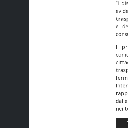
“I d
evi
tras
e de
cons
Il p
comu
citt
tras
ferm
Inte
rapp
dalle
nei t
AR