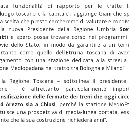
cata funzionalità di rapporto per le tratte t
luogo toscano e la capitale”, aggiunge Giani che sp
na scelta che presto cercheremo di valutare e condiv
la nuova Presidente della Regione Umbria
Ste
etti
e spero possa trovare corso nei programmi 
ovie dello Stato, in modo da garantire a un terri
rtante come quello dell’Etruria toscana di ave
egamento con una stazione dedicata alla stregua 
ione Mediopadana nel tratto tra Bologna e Milano”.
 la Regione Toscana – sottolinea il presidente 
one - è altrettanto particolarmente impor
tensificazione delle fermate dei treni che oggi circ
ad Arezzo sia a Chiusi
, perché la stazione MedioEt
ituisce una prospettiva di media-lunga portata, es
nte che la sua costruzione richiederà anni”.