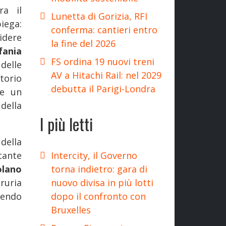
ra il
Lunetta di Gorizia, RFI
iega:
conferma: cantieri entro
idere
la fine del 2026
fania
FS ordina 19 nuovi treni
delle
AV a Hitachi Rail: nel 2029
torio
debutta il Parigi-Londra
re un
della
I più letti
della
Intercity, il Governo
tante
torna indietro: gara di
olano
nuovo divisa in più lotti
ruria
dopo il confronto con
sendo
Bruxelles