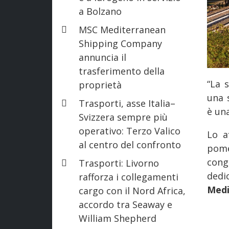
a Bolzano
MSC Mediterranean
Shipping Company
annuncia il
trasferimento della
“La 
proprietà
una 
Trasporti, asse Italia–
è una
Svizzera sempre più
operativo: Terzo Valico
Lo a
al centro del confronto
pome
cong
Trasporti: Livorno
dedi
rafforza i collegamenti
Medi
cargo con il Nord Africa,
accordo tra Seaway e
William Shepherd