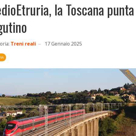
dioEtruria, la Toscana punta
gutino
oria:
Treni reali
17 Gennaio 2025
NA