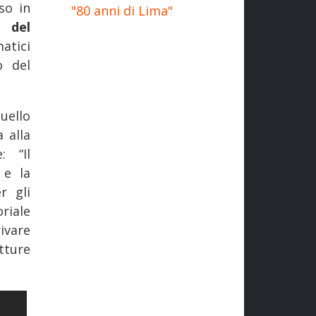
so in
"80 anni di Lima"
e del
atici
o del
uello
 alla
: “Il
 e la
r gli
riale
ivare
utture
LLA MEMORIA
LO SUCCESSIVO: FERROVIE: FS ANNUNCIA PIÙ VIGILANZA, TELECAM
I