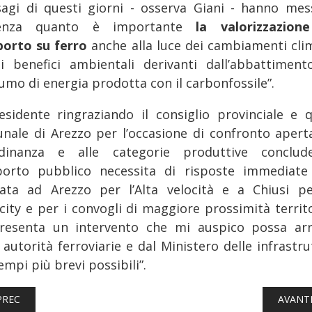
isagi di questi giorni - osserva Giani - hanno mes
denza quanto è importante
la valorizzazion
porto su ferro
anche alla luce dei cambiamenti clim
i benefici ambientali derivanti dall’abbattiment
umo di energia prodotta con il carbonfossile”.
residente ringraziando il consiglio provinciale e q
nale di Arezzo per l’occasione di confronto aperta
adinanza e alle categorie produttive conclude
porto pubblico necessita di risposte immediate
ata ad Arezzo per l’Alta velocità e a Chiusi pe
rcity e per i convogli di maggiore prossimità territo
resenta un intervento che mi auspico possa arr
 autorità ferroviarie e dal Ministero delle infrastr
empi più brevi possibili”.
TICOLO PRECEDENTE: FERROVIE: TOSCANA, TORNA IL TRENO DE
ARTICO
PREC
AVANT