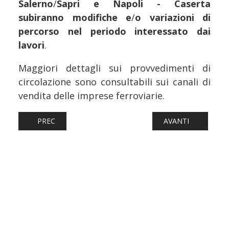
Salerno
/
Sapri e Napoli - Caserta
subiranno modifiche e
/
o variazioni di
percorso nel periodo interessato dai
lavori
.
Maggiori dettagli sui provvedimenti di
circolazione sono consultabili sui canali di
vendita delle imprese ferroviarie.
ARTICOLO PRECEDENTE: FERROVIE: DIRETTISSIMA ROMA -
ARTICOLO SUCCESS
PREC
AVANTI