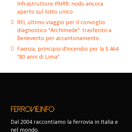
Infrastrutture-PNRR: nodo ancora
aperto sul lotto unico
RFI, ultimo viaggio per il convoglio
diagnostico "Archimede": trasferito a
Benevento per accantonamento
Faenza, principio d’incendio per la E.464
"80 anni di Lima"
Dal 2004 raccontiamo la ferrovia in Italia e
nel mondo.