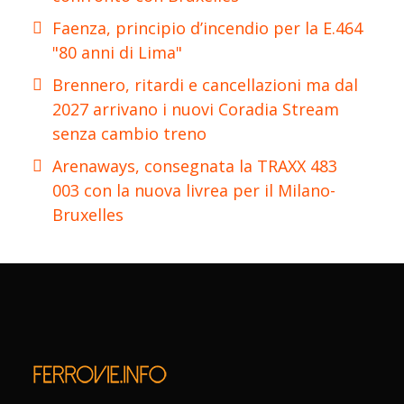
Faenza, principio d’incendio per la E.464
"80 anni di Lima"
Brennero, ritardi e cancellazioni ma dal
2027 arrivano i nuovi Coradia Stream
senza cambio treno
Arenaways, consegnata la TRAXX 483
003 con la nuova livrea per il Milano-
Bruxelles