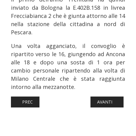
inviato da Bologna la E.402B.158 in livrea
Frecciabianca 2 che è giunta attorno alle 14
nella stazione della cittadina a nord di
Pescara.
Una volta agganciato, il convoglio è
ripartito verso le 16, giungendo ad Ancona
alle 18 e dopo una sosta di 1 ora per
cambio personale ripartendo alla volta di
Milano Centrale che è stata raggiunta
intorno alla mezzanotte.
ARTICOLO PRECEDENTE: FERROVIE: TRASPORTO FERROVIAR
ARTICOLO SUCCESS
PREC
AVANTI