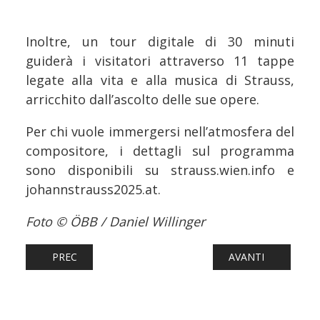
Inoltre, un tour digitale di 30 minuti
guiderà i visitatori attraverso 11 tappe
legate alla vita e alla musica di Strauss,
arricchito dall’ascolto delle sue opere.
Per chi vuole immergersi nell’atmosfera del
compositore, i dettagli sul programma
sono disponibili su strauss.wien.info e
johannstrauss2025.at.
Foto © ÖBB / Daniel Willinger
ARTICOLO PRECEDENTE: FERROVIE: TORNA A CORRERE LA
ARTICOLO SUCCESS
PREC
AVANTI