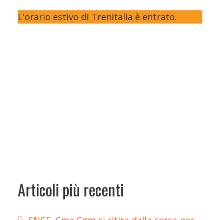
L'orario estivo di Trenitalia è entrato.
Articoli più recenti
SNCF, Cma Cgm si ritira dalla corsa per