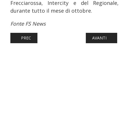
Frecciarossa, Intercity e del Regionale,
durante tutto il mese di ottobre.
Fonte FS News
ARTICOLO PRECEDENTE: FERROVIE: ALTRE DUE 494 PER MIR
ARTICOLO SUCCESSI
PREC
AVANTI