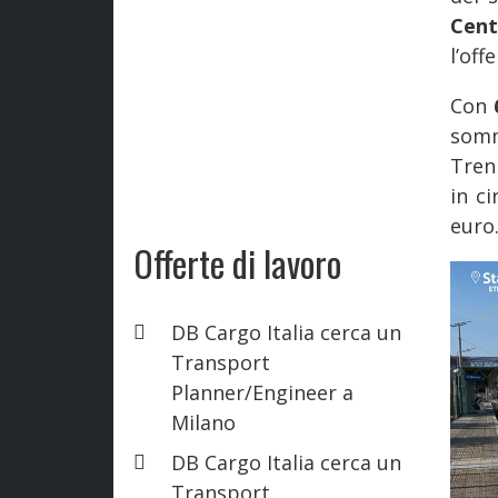
Centr
l’off
Con
somm
Tren
in c
euro
Offerte di lavoro
DB Cargo Italia cerca un
Transport
Planner/Engineer a
Milano
DB Cargo Italia cerca un
Transport