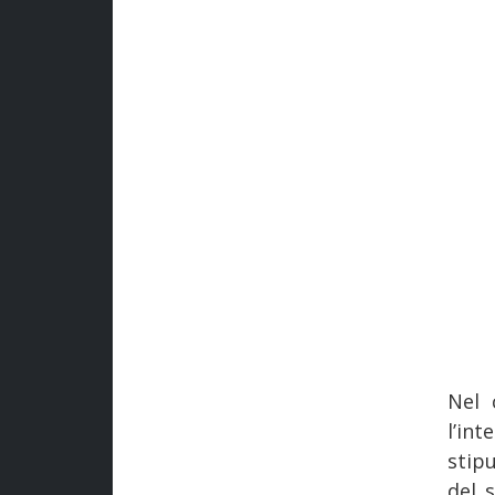
Nel 
l’in
stip
del s