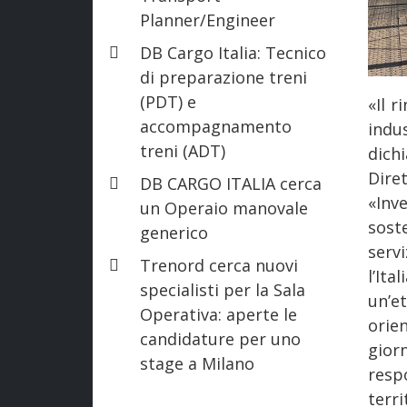
Planner/Engineer
DB Cargo Italia: Tecnico
di preparazione treni
(PDT) e
«Il r
accompagnamento
ind
treni (ADT)
dich
Diret
DB CARGO ITALIA cerca
«Inv
un Operaio manovale
soste
generico
serv
Trenord cerca nuovi
l’It
specialisti per la Sala
un’e
Operativa: aperte le
orie
candidature per uno
gior
stage a Milano
resp
terri