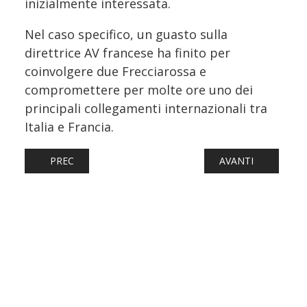
inizialmente interessata.
Nel caso specifico, un guasto sulla
direttrice AV francese ha finito per
coinvolgere due Frecciarossa e
compromettere per molte ore uno dei
principali collegamenti internazionali tra
Italia e Francia.
ARTICOLO PRECEDENTE: NUOVO FRECCIAROSSA SÌ, MA I
ARTICOLO SUCCESS
PREC
AVANTI