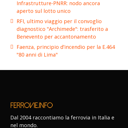
Infrastrutture-PNRR: nodo ancora
aperto sul lotto unico
RFI, ultimo viaggio per il convoglio
diagnostico "Archimede": trasferito a
Benevento per accantonamento
Faenza, principio d’incendio per la E.464
"80 anni di Lima"
Dal 2004 raccontiamo la ferrovia in Italia e
nel mondo.