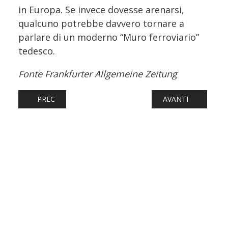
in Europa. Se invece dovesse arenarsi,
qualcuno potrebbe davvero tornare a
parlare di un moderno “Muro ferroviario”
tedesco.
Fonte Frankfurter Allgemeine Zeitung
ARTICOLO PRECEDENTE: FERROVIA ADRIATICA, VIAGGIO SP
ARTICOLO SUCCESS
PREC
AVANTI