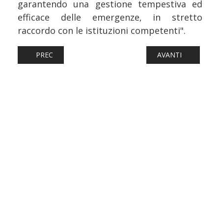
garantendo una gestione tempestiva ed
efficace delle emergenze, in stretto
raccordo con le istituzioni competenti".
ARTICOLO PRECEDENTE: METROMARE, IN ARRIVO DIECI G
ARTICOLO SUCCESSI
PREC
AVANTI