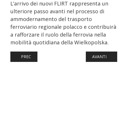
L’arrivo dei nuovi FLIRT rappresenta un
ulteriore passo avanti nel processo di
ammodernamento del trasporto
ferroviario regionale polacco e contribuirà
a rafforzare il ruolo della ferrovia nella
mobilità quotidiana della Wielkopolska.
ARTICOLO PRECEDENTE: DEBUTTA IN LIGURIA LA LIVREA 
ARTICOLO SUCCESS
PREC
AVANTI