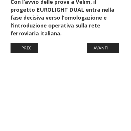
Con l’avvio delle prove a Velim, il
progetto EUROLIGHT DUAL entra nella
fase decisiva verso l’omologazione e
l’introduzione operativa sulla rete
ferroviaria italiana.
ARTICOLO PRECEDENTE: TRENO LECCE-NAPOLI DIRETTO, 
ARTICOLO SUCCESS
PREC
AVANTI