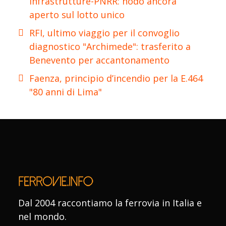
Infrastrutture-PNRR: nodo ancora
aperto sul lotto unico
RFI, ultimo viaggio per il convoglio
diagnostico "Archimede": trasferito a
Benevento per accantonamento
Faenza, principio d’incendio per la E.464
"80 anni di Lima"
Dal 2004 raccontiamo la ferrovia in Italia e
nel mondo.