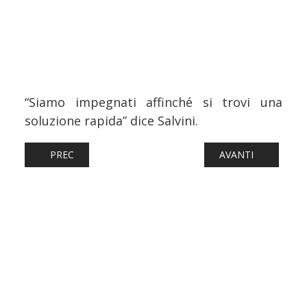
“Siamo impegnati affinché si trovi una
soluzione rapida” dice Salvini.
ARTICOLO PRECEDENTE: TRASPORTI: AUTO, 121.666 IM
ARTICOLO SUCCESS
PREC
AVANTI