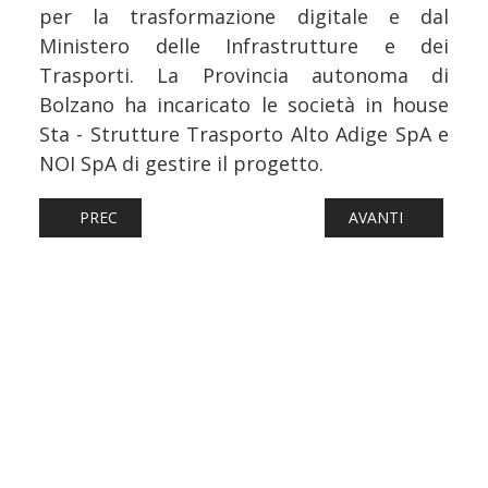
per la trasformazione digitale e dal
Ministero delle Infrastrutture e dei
Trasporti. La Provincia autonoma di
Bolzano ha incaricato le società in house
Sta - Strutture Trasporto Alto Adige SpA e
NOI SpA di gestire il progetto.
ARTICOLO PRECEDENTE: AEREI: ORIO AL SERIO, SALVINI,
ARTICOLO SUCCESS
PREC
AVANTI