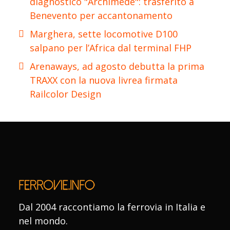
diagnostico "Archimede": trasferito a
Benevento per accantonamento
Marghera, sette locomotive D100
salpano per l’Africa dal terminal FHP
Arenaways, ad agosto debutta la prima
TRAXX con la nuova livrea firmata
Railcolor Design
Dal 2004 raccontiamo la ferrovia in Italia e
nel mondo.