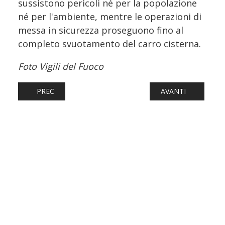
sussistono pericoli né per la popolazione
né per l'ambiente, mentre le operazioni di
messa in sicurezza proseguono fino al
completo svuotamento del carro cisterna.
Foto Vigili del Fuoco
ARTICOLO PRECEDENTE: L’HTR 412 N.088 LASCIA L’ITALI
ARTICOLO SUCCESSI
PREC
AVANTI