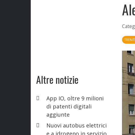
Al
Categ
TRENIT
Altre notizie
App IO, oltre 9 milioni
di patenti digitali
aggiunte
Nuovi autobus elettrici
e a idrogeno in servizio