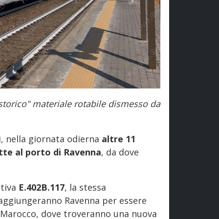
"storico" materiale rotabile dismesso da
i, nella giornata odierna
altre 11
tte al porto di Ravenna
, da dove
otiva
E.402B.117
, la stessa
raggiungeranno Ravenna per essere
n Marocco, dove troveranno una nuova