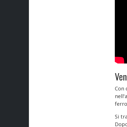
Ven
Con 
nell'
ferr
Si t
Dopo