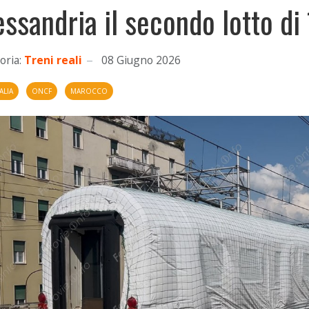
essandria il secondo lotto di 
oria:
Treni reali
08 Giugno 2026
ALIA
ONCF
MAROCCO