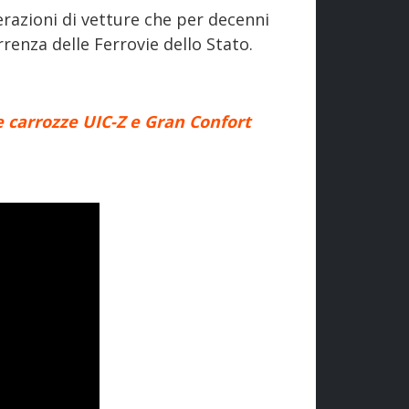
erazioni di vetture che per decenni
renza delle Ferrovie dello Stato.
e carrozze UIC-Z e Gran Confort