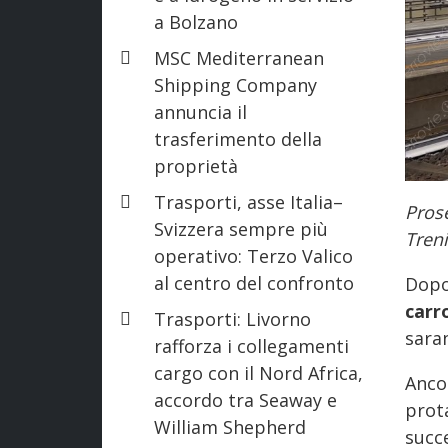
a Bolzano
MSC Mediterranean
Shipping Company
annuncia il
trasferimento della
proprietà
Trasporti, asse Italia–
Prose
Svizzera sempre più
Treni
operativo: Terzo Valico
al centro del confronto
Dopo 
carr
Trasporti: Livorno
sara
rafforza i collegamenti
cargo con il Nord Africa,
Ancor
accordo tra Seaway e
prot
William Shepherd
succ