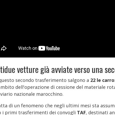
tidue vetture già avviate verso una se
questo secondo trasferimento salgono a
22 le carr
ambito dell'operazione di cessione del materiale rota
oviario nazionale marocchino.
ratta di un fenomeno che negli ultimi mesi sta assu
 i primi trasferimenti dei convogli
TAF
, destinati a